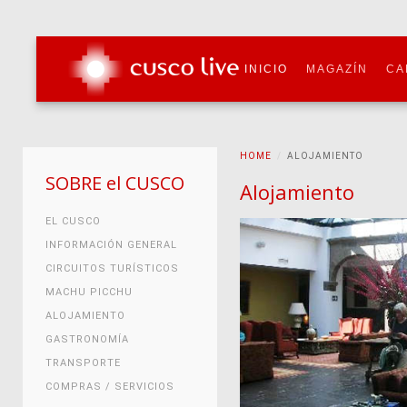
INICIO
MAGAZÍN
CA
HOME
ALOJAMIENTO
SOBRE el CUSCO
Alojamiento
EL CUSCO
INFORMACIÓN GENERAL
CIRCUITOS TURÍSTICOS
MACHU PICCHU
ALOJAMIENTO
GASTRONOMÍA
TRANSPORTE
COMPRAS / SERVICIOS