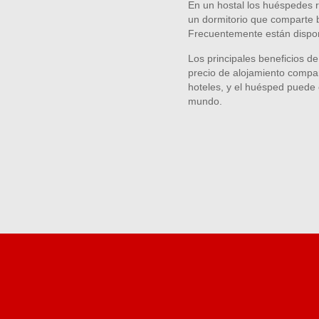
En un hostal los huéspedes r
un dormitorio que comparte 
Frecuentemente están dispon
Los principales beneficios de
precio de alojamiento compar
hoteles, y el huésped puede 
mundo.