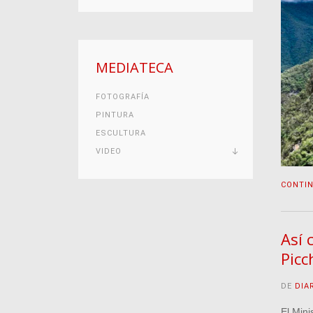
MEDIATECA
FOTOGRAFÍA
PINTURA
ESCULTURA
VIDEO
CONTI
Así 
Picc
DE
DIA
El Mini