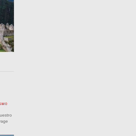
ISMO
uestro
oyage