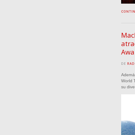
CONTI
Mach
atra
Awa
DE
RAD
Además 
World 
su dive