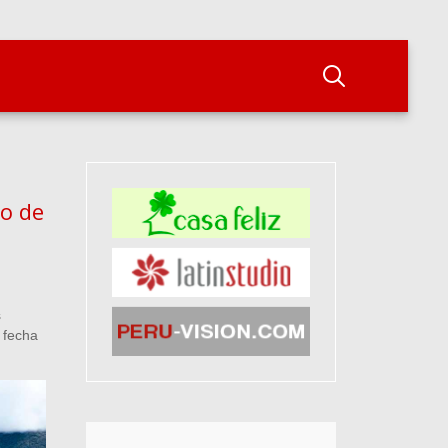
to de
s
 fecha