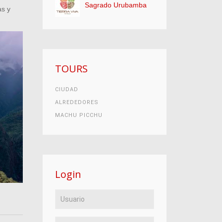
Sagrado Urubamba
as y
TOURS
CIUDAD
ALREDEDORES
MACHU PICCHU
Login