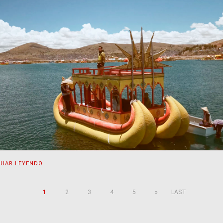
NUAR LEYENDO
1
2
3
4
5
»
LAST