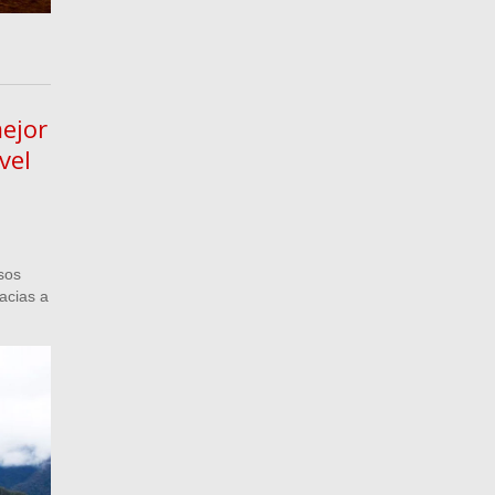
ejor
vel
sos
acias a