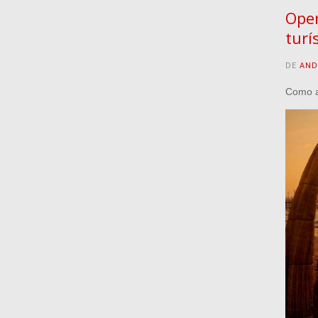
Oper
turí
DE
AND
Como al