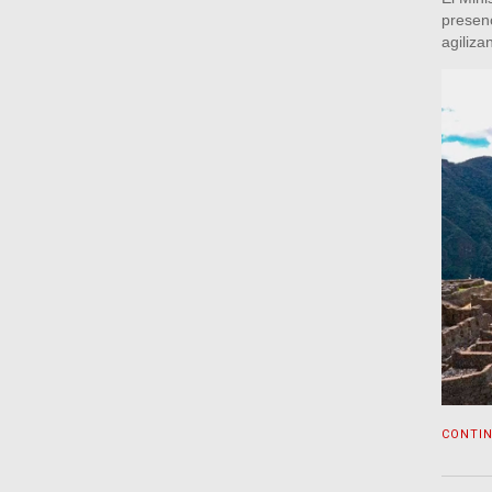
presen
agiliza
CONTI