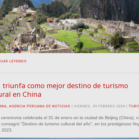
NUAR LEYENDO
 triunfa como mejor destino de turismo
ural en China
INA, AGENCIA PERUANA DE NOTICIAS
| VIERNES, 09 FEBRERO 2024 |
TUR
ceremonia celebrada el 31 de enero en la ciudad de Beijing (China), n
 consagró "Destino de turismo cultural del año", en los prestigiosos V
 2023.