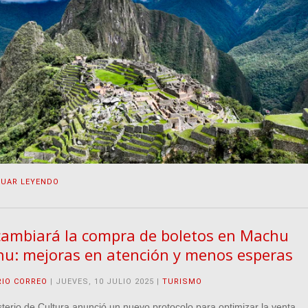
NUAR LEYENDO
cambiará la compra de boletos en Machu
hu: mejoras en atención y menos esperas
RIO CORREO
| JUEVES, 10 JULIO 2025 |
TURISMO
sterio de Cultura anunció un nuevo protocolo para optimizar la venta