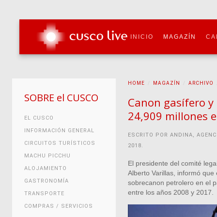
INICIO
MAGAZÍN
CA
HOME
MAGAZÍN
ARCHIVO
SOBRE el CUSCO
Canon gasífero y 
24,909 millones e
EL CUSCO
INFORMACIÓN GENERAL
ESCRITO POR ANDINA, AGENC
CIRCUITOS TURÍSTICOS
2018
.
MACHU PICCHU
El presidente del comité leg
ALOJAMIENTO
Alberto Varillas, informó que
GASTRONOMÍA
sobrecanon petrolero en el p
entre los años 2008 y 2017.
TRANSPORTE
COMPRAS / SERVICIOS