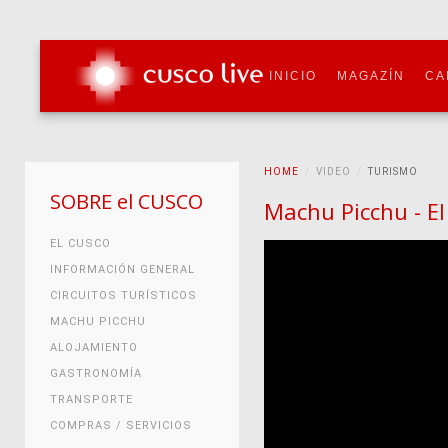
INICIO
MAGAZÍN
CA
HOME
VIDEO
TURISMO
SOBRE el CUSCO
Machu Picchu - El
EL CUSCO
INFORMACIÓN GENERAL
CIRCUITOS TURÍSTICOS
MACHU PICCHU
ALOJAMIENTO
GASTRONOMÍA
TRANSPORTE
COMPRAS / SERVICIOS