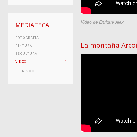
Video de Enrique Álex
MEDIATECA
FOTOGRAFÍA
La montaña Arcoi
PINTURA
ESCULTURA
VIDEO
TURISMO