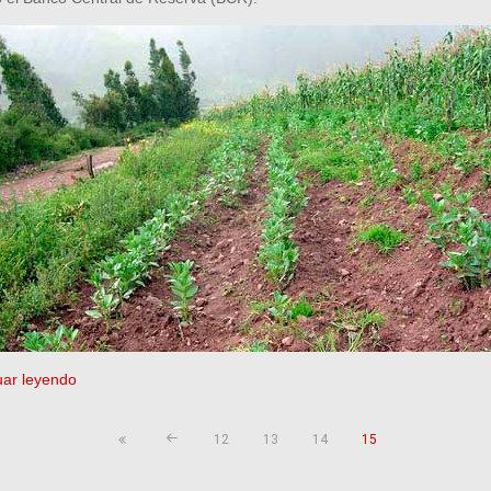
uar leyendo
12
13
14
15