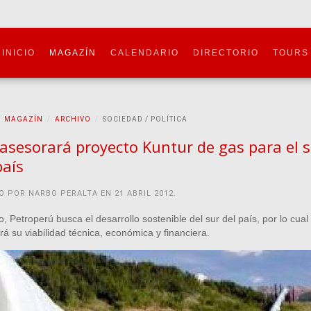
INICIO
MAGAZÍN
CALENDARIO
DIRECTORIO
TOURS
MAGAZÍN
ARCHIVO
SOCIEDAD / POLÍTICA
asesorará proyecto Kuntur de gas para el 
país
O POR NARBO PERALTA EN
21 ABRIL 2012
.
o, Petroperú busca el desarrollo sostenible del sur del país, por lo cual
rá su viabilidad técnica, económica y financiera.