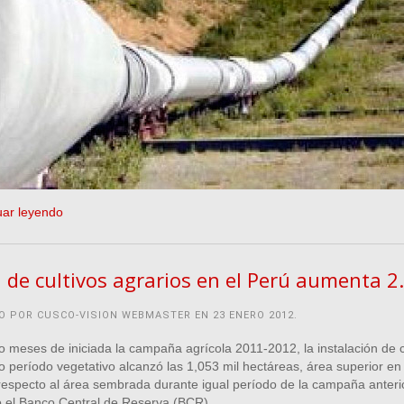
uar leyendo
 de cultivos agrarios en el Perú aumenta 2
O POR CUSCO-VISION WEBMASTER EN
23 ENERO 2012
.
o meses de iniciada la campaña agrícola 2011-2012, la instalación de c
o período vegetativo alcanzó las 1,053 mil hectáreas, área superior en
respecto al área sembrada durante igual período de la campaña anterio
ó el Banco Central de Reserva (BCR).