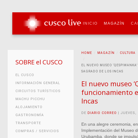
INICIO
MAGAZÍN
CA
HOME
MAGAZÍN
CULTURA
SOBRE el CUSCO
EL NUEVO MUSEO ‘QESPIWANKA’
SAGRADO DE LOS INCAS
EL CUSCO
El nuevo museo ‘
INFORMACIÓN GENERAL
funcionamiento en
CIRCUITOS TURÍSTICOS
Incas
MACHU PICCHU
ALOJAMIENTO
DE
DIARIO CORREO
| JUEVES, 
GASTRONOMÍA
TRANSPORTE
En una alegre ceremonia, en
Implementación del Museo de
COMPRAS / SERVICIOS
Urubamba, donde se impulsó l