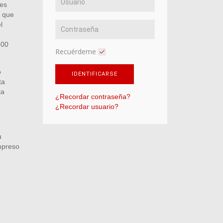
nes
s que
l
.00
Recuérdeme
o
IDENTIFICARSE
ta
ta
¿Recordar contraseña?
¿Recordar usuario?
u
mpreso