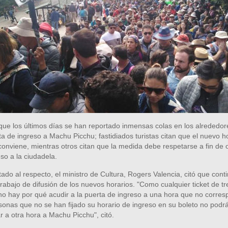
que los últimos días se han reportado inmensas colas en los alrededor
ta de ingreso a Machu Picchu; fastidiados turistas citan que el nuevo h
conviene, mientras otros citan que la medida debe respetarse a fin de
eso a la ciudadela.
ado al respecto, el ministro de Cultura, Rogers Valencia, citó que cont
trabajo de difusión de los nuevos horarios. "Como cualquier ticket de t
no hay por qué acudir a la puerta de ingreso a una hora que no corres
sonas que no se han fijado su horario de ingreso en su boleto no podr
r a otra hora a Machu Picchu", citó.