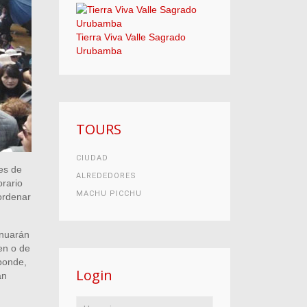
Tierra Viva Valle Sagrado
Urubamba
TOURS
CIUDAD
es de
ALREDEDORES
orario
MACHU PICCHU
 ordenar
inuarán
ren o de
ponde,
Login
án