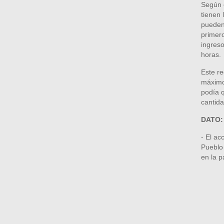
Según e
tienen 
pueden 
primero
ingreso
horas.
Este r
máximo 
podía q
cantida
DATO:
- El ac
Pueblo
en la p