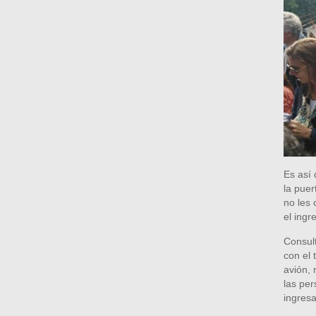
Es así 
la puer
no les 
el ingr
Consult
con el 
avión, 
las per
ingresa