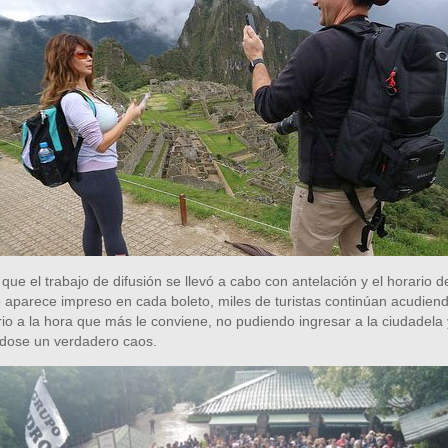
que el trabajo de difusión se llevó a cabo con antelación y el horario d
 aparece impreso en cada boleto, miles de turistas continúan acudiend
io a la hora que más le conviene, no pudiendo ingresar a la ciudadela 
dose un verdadero caos.