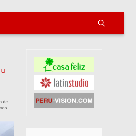
hu
o de
endo
.